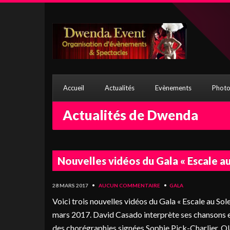
Accueil
Actualités
Evènements
Photo
Actualités de Dwenda
Nouvelles vidéos du Gala « Escale au
28 MARS 2017
•
AUCUN COMMENTAIRE
•
GALA
Voici trois nouvelles vidéos du Gala « Escale au Sol
mars 2017. David Casado interprète ses chansons 
des chorégraphies signées Sophie Pick-Charlie