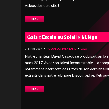
vidéos de notre site !
LIRE »
Gala « Escale au Soleil » à Liège
27 MARS 2017
•
AUCUN COMMENTAIRE
•
GALA
Notre chanteur David Casado se produisait sur la 
mars 2017. Avec son talent incontestable, il a conqu
notamment interprété des titres de son dernier alb
extraits dans notre rubrique Discographie. Retrou
LIRE »