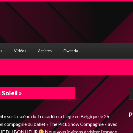
s
Vidéos
Artistes
Dwenda
Re
 Soleil »
P
eil » sur la scène du Trocadéro à Liège en Belgique le 26
en compagnie du ballet « The Pick Show Compagnie » avec
r. QUE DU BONHEUR
Nous vous invitons à visiter l’espace