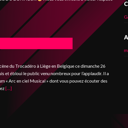
C
G
A
m
scène du Trocadéro à Liège en Belgique ce dimanche 26
is et ébloui le public venu nombreux pour l’applaudir. Il a
um « Arc en ciel Musical » dont vous pouvez écouter des
vez
[…]